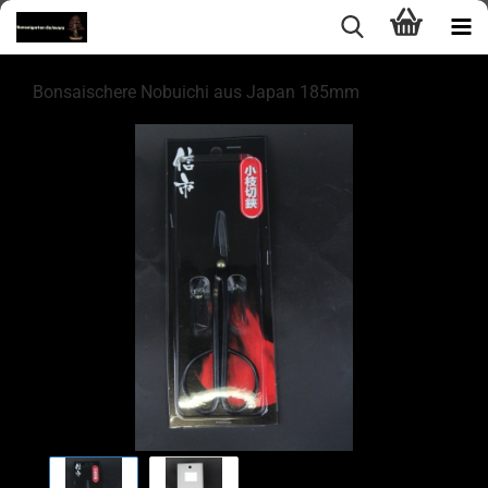
Bonsaischere Nobuichi aus Japan 185mm