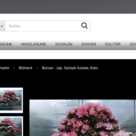
Suche...
BÄUME
NADELBÄUME
SCHALEN
SHOHIN
SOLITÄR
SUI
»
»
tseite
Blühend
Bonsai - Jap. Satsuki Azalee, Goko