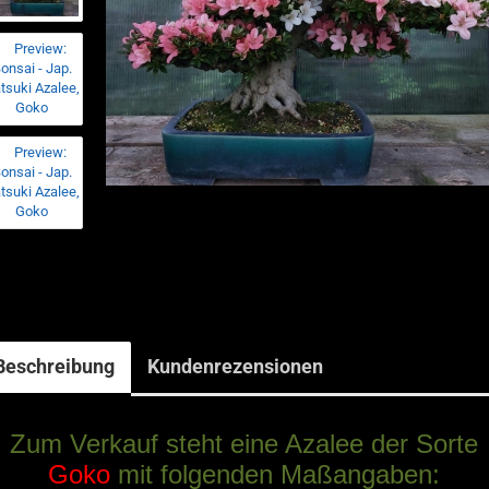
Beschreibung
Kundenrezensionen
Zum Verkauf steht eine Azalee der Sorte
Goko
mit folgenden Maßangaben: